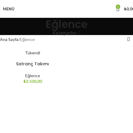
0
MENÜ
₺
0,0
Eğlence
Kategoriler
Ana Sayfa
Eğlence
Tükendi
Satranç Takımı
Eğlence
₺
3.500,00