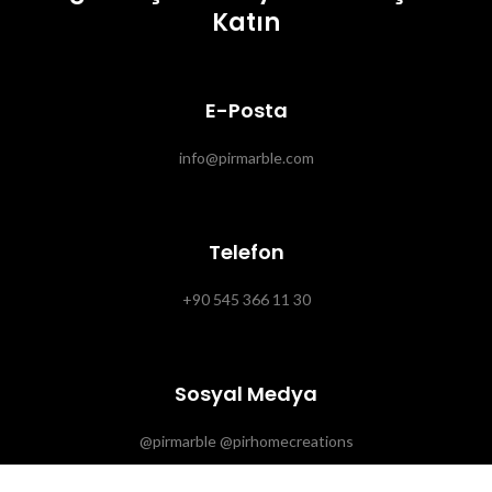
Katın
E-Posta
info@pirmarble.com
Telefon
+90 545 366 11 30
Sosyal Medya
@pirmarble @pirhomecreations