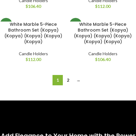
Candle Holders
Candle Holders
$
106.40
$
112.00
White Marble 5-Piece
White Marble 5-Piece
NEW
NEW
Bathroom Set (Kopya)
Bathroom Set (Kopya)
(Kopya) (Kopya) (Kopya)
(Kopya) (Kopya) (Kopya)
(Kopya)
(Kopya) (Kopya)
Candle Holders
Candle Holders
$
112.00
$
106.40
1
2
→
Add Elegance to Your Home with the Power