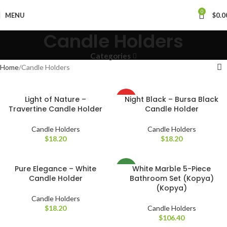
0
MENU
$
0.0
Candle Holders
Categories
Home
Candle Holders
Light of Nature –
Night Black – Bursa Black
HOT
Travertine Candle Holder
Candle Holder
Candle Holders
Candle Holders
$
18.20
$
18.20
Pure Elegance – White
White Marble 5-Piece
NEW
Candle Holder
Bathroom Set (Kopya)
(Kopya)
Candle Holders
$
18.20
Candle Holders
$
106.40