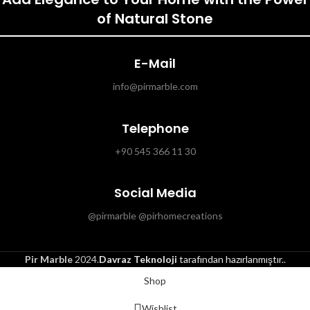
of Natural Stone
E-Mail
info@pirmarble.com
Telephone
+90 545 366 11 30
Social Media
@pirmarble @pirhomecreations
Pir Marble
2024.
Davraz Teknoloji
tarafından hazırlanmıştır.
.
Shop
Wishlist